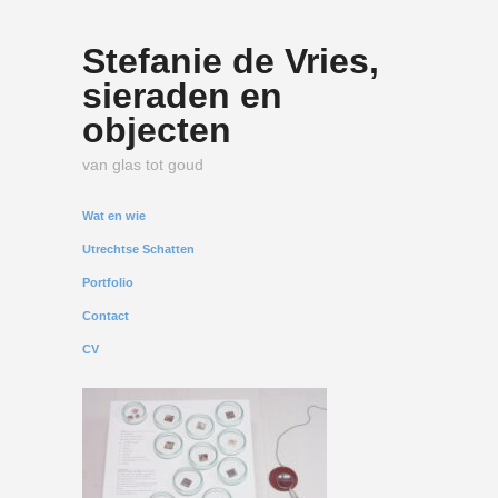
Stefanie de Vries,
sieraden en
objecten
van glas tot goud
Wat en wie
Utrechtse Schatten
Portfolio
Contact
CV