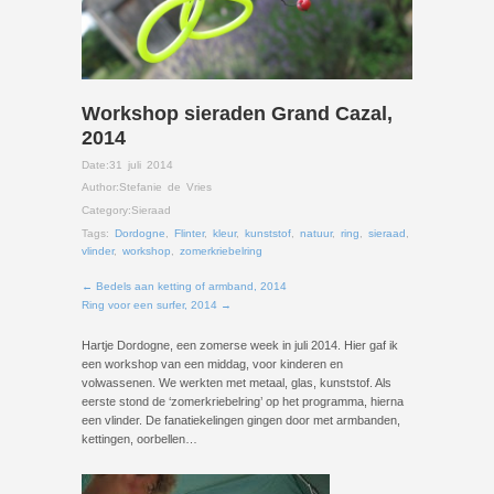
Workshop sieraden Grand Cazal,
2014
Date:
31 juli 2014
Author:
Stefanie de Vries
Category:
Sieraad
Tags:
Dordogne
,
Flinter
,
kleur
,
kunststof
,
natuur
,
ring
,
sieraad
,
vlinder
,
workshop
,
zomerkriebelring
← Bedels aan ketting of armband, 2014
Ring voor een surfer, 2014 →
Hartje Dordogne, een zomerse week in juli 2014. Hier gaf ik
een workshop van een middag, voor kinderen en
volwassenen. We werkten met metaal, glas, kunststof. Als
eerste stond de ‘zomerkriebelring’ op het programma, hierna
een vlinder. De fanatiekelingen gingen door met armbanden,
kettingen, oorbellen…