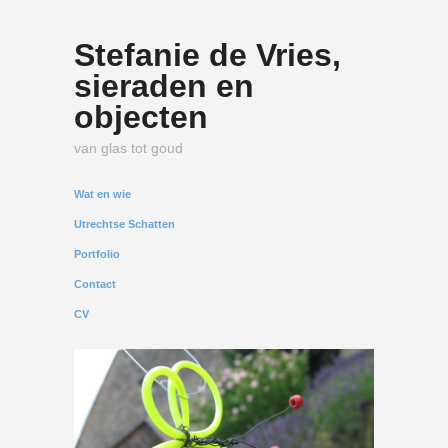
Stefanie de Vries,
sieraden en
objecten
van glas tot goud
Wat en wie
Utrechtse Schatten
Portfolio
Contact
CV