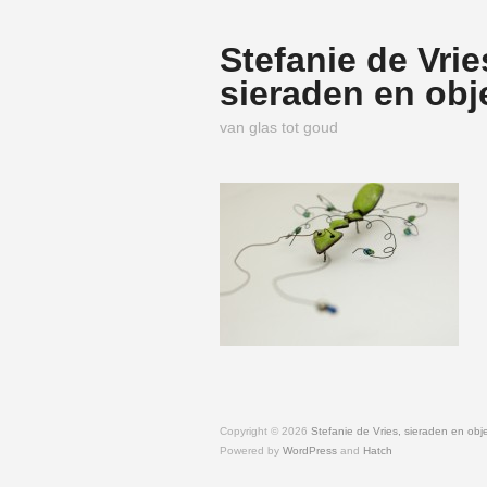
Stefanie de Vrie
sieraden en obj
van glas tot goud
Copyright © 2026
Stefanie de Vries, sieraden en obj
Powered by
WordPress
and
Hatch