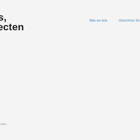
s,
Wat en wie
Utrechtse Sc
ecten
ecten