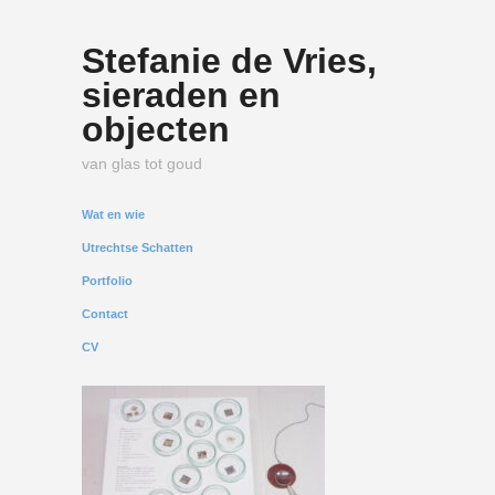
Stefanie de Vries,
sieraden en
objecten
van glas tot goud
Wat en wie
Utrechtse Schatten
Portfolio
Contact
CV